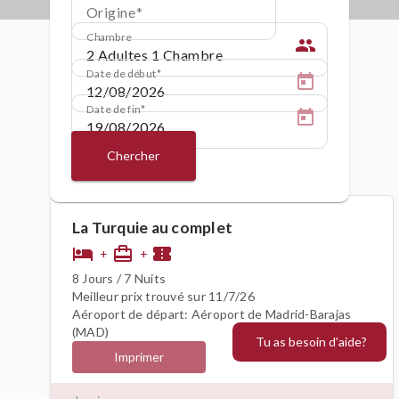
Origine
Chambre
people
Date de début
Date de fin
Chercher
La Turquie au complet
hotel
card_travel
confirmation_number
+
+
8 Jours / 7 Nuits
Meilleur prix trouvé sur 11/7/26
Aéroport de départ: Aéroport de Madrid-Barajas
(MAD)
Tu as besoin d'aide?
Imprimer