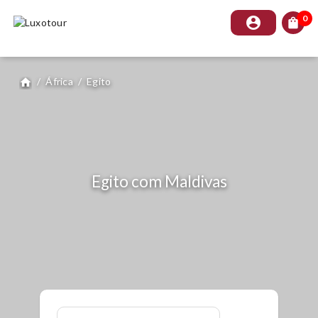
0
account_circle
shopping_bag
/
África
/
Egito
home
Egito com Maldivas