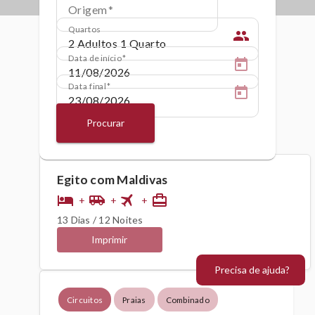
Origem
Quartos
people
Data de início
Data final
Procurar
Egito com Maldivas
flight
hotel
airport_shuttle
card_travel
+
+
+
13 Dias / 12 Noites
Imprimir
Precisa de ajuda?
Circuitos
Praias
Combinado