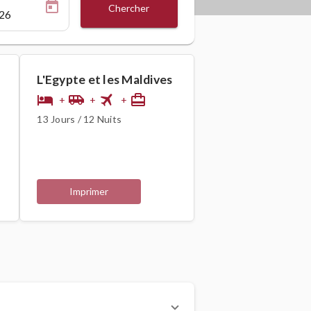
Chercher
L'Egypte et les Maldives
flight
hotel
airport_shuttle
card_travel
+
+
+
13 Jours / 12 Nuits
Imprimer