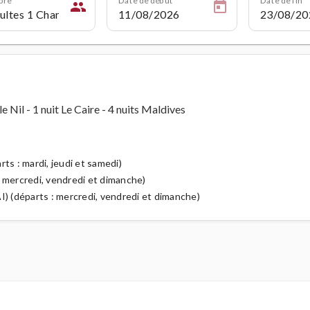
people
 le Nil - 1 nuit Le Caire - 4 nuits Maldives
ts : mardi, jeudi et samedi)
: mercredi, vendredi et dimanche)
I) (départs : mercredi, vendredi et dimanche)