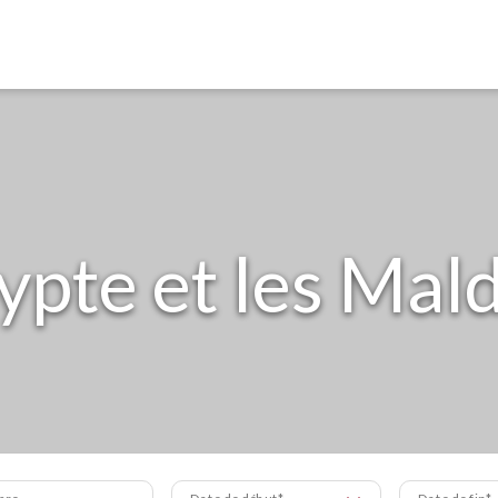
ypte et les Mal
bre
Date de début
Date de fin