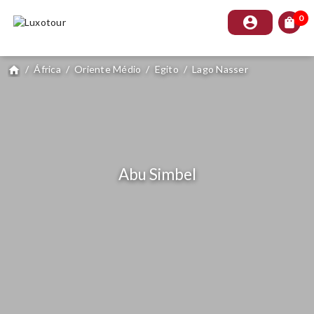
0
account_circle
shopping_bag
/
África
/
Oriente Médio
/
Egito
/
Lago Nasser
home
Abu Simbel