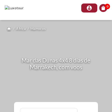
0
account_circle
shopping_bag
/
África
/
Marrocos
home
Mar das Dunas 4x4 8 dias de
Marrakech, com voos