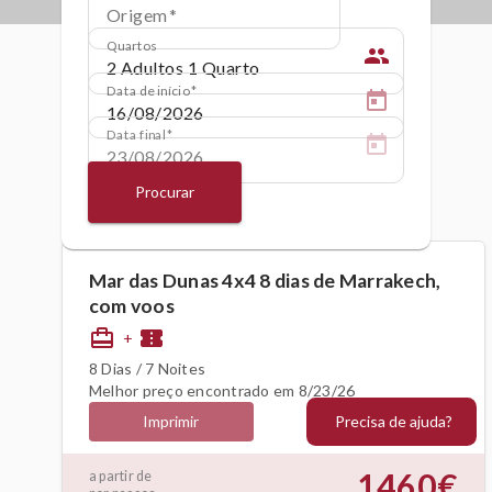
Origem
Quartos
people
Data de início
Data final
Procurar
Mar das Dunas 4x4 8 dias de Marrakech,
com voos
card_travel
confirmation_number
+
8 Dias / 7 Noites
Melhor preço encontrado em 8/23/26
Precisa de ajuda?
Imprimir
1460€
a partir de