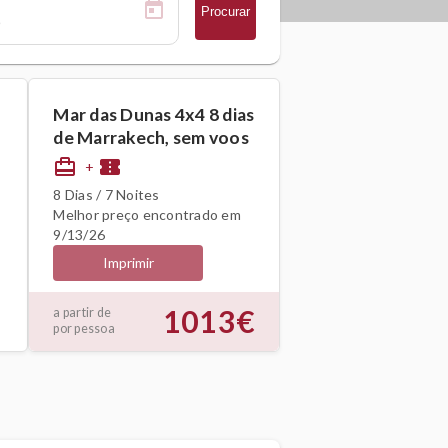
Procurar
Mar das Dunas 4x4 8 dias
de Marrakech, sem voos
card_travel
confirmation_number
+
8 Dias / 7 Noites
Melhor preço encontrado em
9/13/26
Imprimir
1013€
a partir de
por pessoa