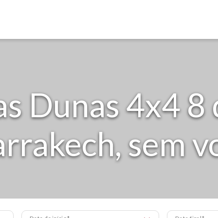
s Dunas 4x4 8 
rrakech, sem v
Data de início
Data final