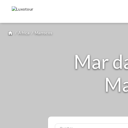
/
África
/
Marrocos
home
Mar da
Ma
Quartos