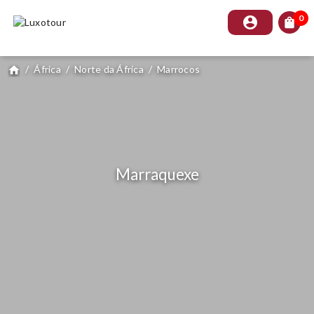
0
account_circle
shopping_bag
/
África
/
Norte da África
/
Marrocos
home
Marraquexe