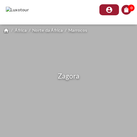
0
account_circle
shopping_bag
/
África
/
Norte da África
/
Marrocos
home
Zagora