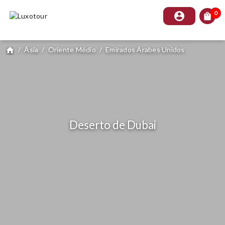
0
account_circle
shopping_bag
/
Ásia
/
Oriente Médio
/
Emirados Árabes Unidos
home
Deserto de Dubai