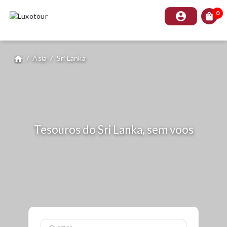
0
account_circle
shopping_bag
/
Ásia
/
Sri Lanka
home
Tesouros do Sri Lanka, sem voos
Quartos