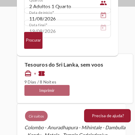
people
Data de início
Data final
Procurar
Tesouros do Sri Lanka, sem voos
card_travel
confirmation_number
+
9 Dias / 8 Noites
Imprimir
Precisa de ajuda?
Circuitos
Colombo - Anuradhapura - Mihintale - Dambulla
- Kandy - Matale - Templo Gadaladeniya -