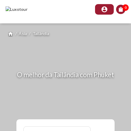
0
account_circle
shopping_bag
/
Ásia
/
Tailândia
home
O melhor da Tailândia com Phuket