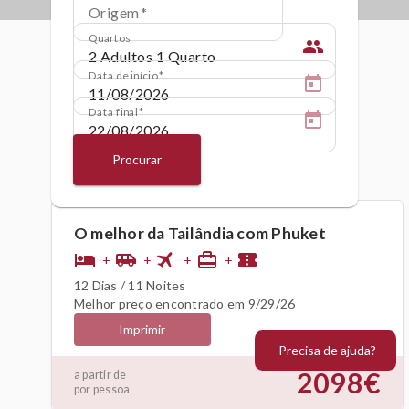
Origem
Quartos
people
Data de início
Data final
Procurar
O melhor da Tailândia com Phuket
flight
hotel
airport_shuttle
card_travel
confirmation_number
+
+
+
+
12 Dias / 11 Noites
Melhor preço encontrado em 9/29/26
Imprimir
Precisa de ajuda?
2098€
a partir de
por pessoa