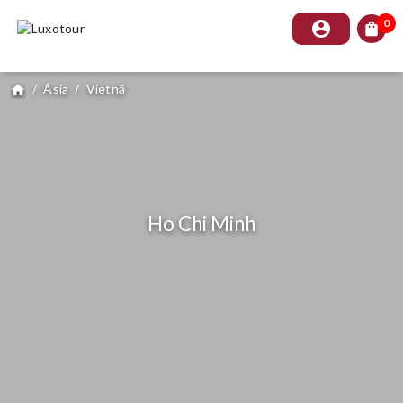
0
account_circle
shopping_bag
/
Ásia
/
Vietnã
home
Ho Chi Minh