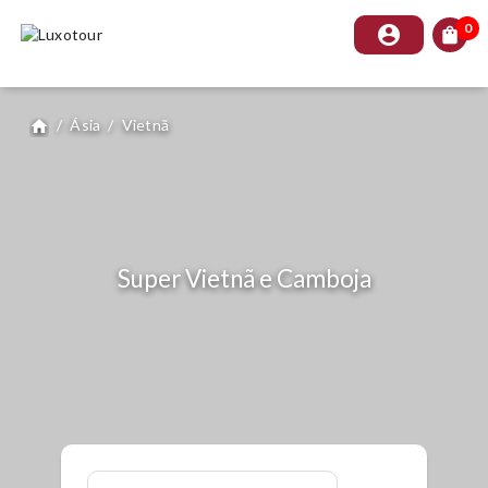
0
account_circle
shopping_bag
/
Ásia
/
Vietnã
home
Super Vietnã e Camboja