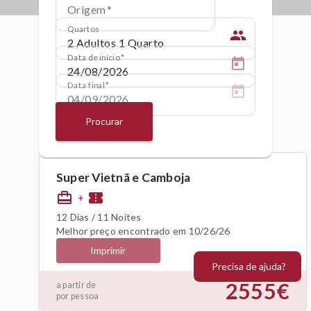
Origem
Quartos
people
Data de início
Data final
Procurar
Super Vietnã e Camboja
card_travel
confirmation_number
+
12 Dias / 11 Noites
Melhor preço encontrado em 10/26/26
Imprimir
Precisa de ajuda?
2555€
a partir de
por pessoa