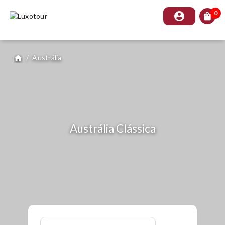
0
account_circle
shopping_bag
/
Austrália
home
Austrália Clássica