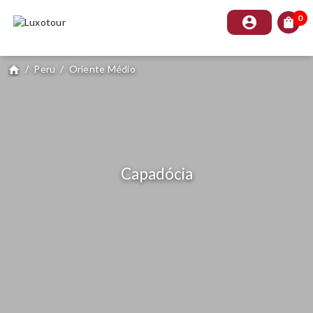
0
account_circle
shopping_bag
/
Peru
/
Oriente Médio
home
Capadócia