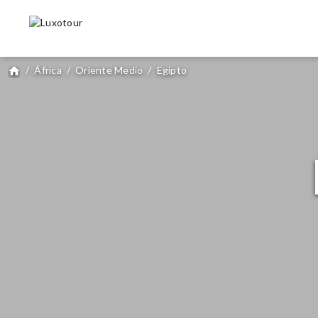
/
África
/
Oriente Medio
/
Egipto
home