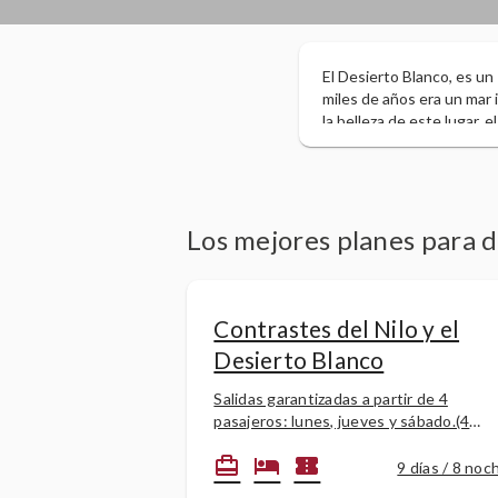
El Desierto Blanco, es un
miles de años era un mar i
la belleza de este lugar, 
naturaleza con el paso de
viento. Bajo las capas de
da este aspecto, todo el 
asombrosa de Egipto. No 
restos arqueológicos (ro
Los mejores planes para 
abastecían el Nilo.
Contrastes del Nilo y el
Desierto Blanco
Salidas garantizadas a partir de 4
pasajeros: lunes, jueves y sábado.(4
noches de crucero en el Nilo + 1 noche
card_travel
hotel
confirmation_number
El Cairo + 1 noche en el Desierto Blanc
9 días / 8 noc