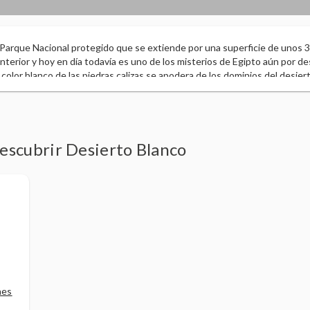
 Parque Nacional protegido que se extiende por una superficie de unos 
nterior y hoy en día todavía es uno de los misterios de Egipto aún por descu
el color blanco de las piedras calizas se apodera de los dominios del desier
l tiempo ha convertido en verdaderas esculturas naturales gracias a la e
 arena dorada proveniente de los desiertos cercanos, se extiende un cora
desierto está salpicado de enormes y frágiles rocas blancas convertidas h
solo vamos a encontrar esculturas naturales, este desierto también esc
manos, mamelucos y otomanos), pueblos beduinos y oasis que fueron ref
descubrir Desierto Blanco
 en
o
hes