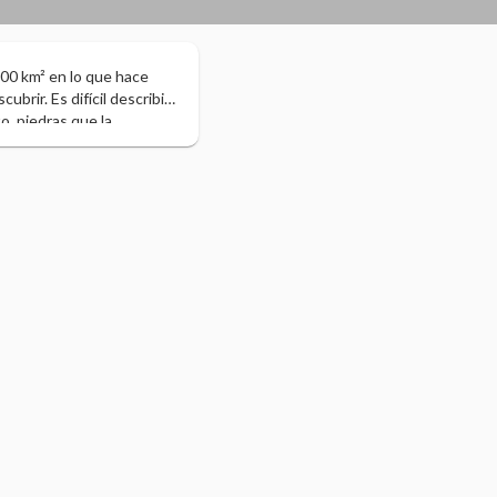
300 km² en lo que hace
brir. Es difícil describir
to, piedras que la
rosión provocada por el
zón de tiza blanca que le
oy en la joya natural más
onde dunas, desfiladeros,
ugio de las caravanas que