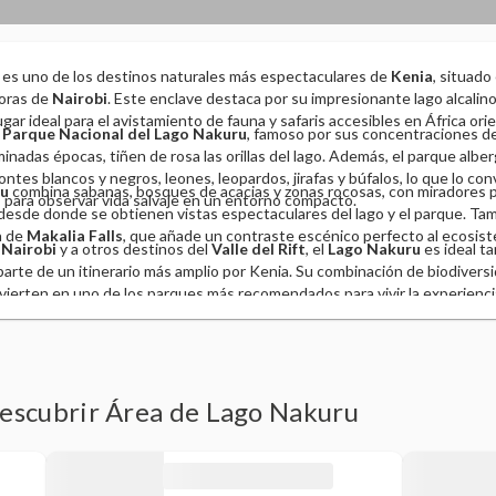
es uno de los destinos naturales más espectaculares de
Kenia
, situado
oras de
Nairobi
. Este enclave destaca por su impresionante lago alcalin
gar ideal para el avistamiento de fauna y safaris accesibles en África orie
l
Parque Nacional del Lago Nakuru
, famoso por sus concentraciones d
nadas épocas, tiñen de rosa las orillas del lago. Además, el parque albe
ntes blancos y negros, leones, leopardos, jirafas y búfalos, lo que lo con
u
combina sabanas, bosques de acacias y zonas rocosas, con miradores
a
para observar vida salvaje en un entorno compacto.
 desde donde se obtienen vistas espectaculares del lago y el parque. T
a de
Makalia Falls
, que añade un contraste escénico perfecto al ecosiste
a
Nairobi
y a otros destinos del
Valle del Rift
, el
Lago Nakuru
es ideal t
arte de un itinerario más amplio por Kenia. Su combinación de biodiversi
nvierten en uno de los parques más recomendados para vivir la experiencia 
descubrir Área de Lago Nakuru