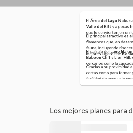
El
Área del Lago Nakuru
Valle del Rift
y a pocas h
que lo convierten en un lu
El principal atractivo es e
flamencos que, en determi
fauna, incluyendo rinocero
El paisaje del
Lago Nakur
mejores lugares de
Keni
Baboon Cliff
y
Lion Hill
,
cercanos como la cascad
Gracias a su proximidad 
cortas como para formar p
facilidad de acceso lo co
Los mejores planes para 