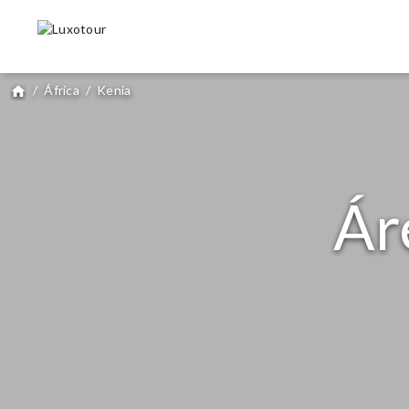
/
África
/
Kenia
home
Ár