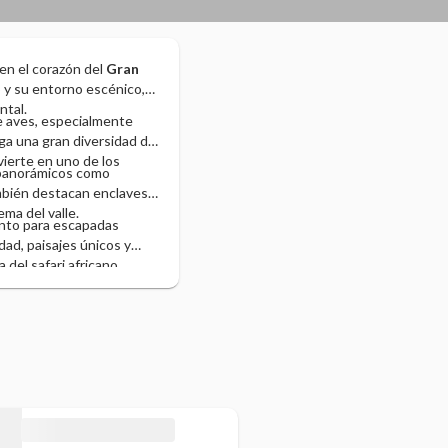
 en el corazón del
Gran
o y su entorno escénico,
ntal.
e aves, especialmente
rga una gran diversidad de
vierte en uno de los
 panorámicos como
ambién destacan enclaves
ma del valle.
anto para escapadas
dad, paisajes únicos y
del safari africano.