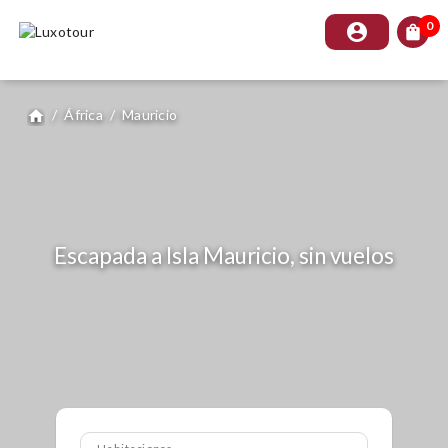
0
account_circle
shopping_bag
/
África
/
Mauricio
home
Escapada a Isla Mauricio, sin vuelos
Habitaciones