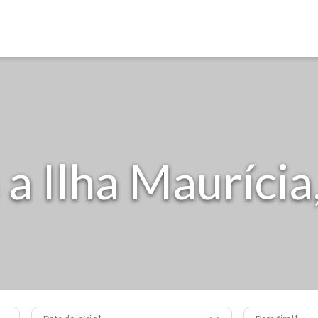
 a Ilha Maurícia
Data de início
Data final