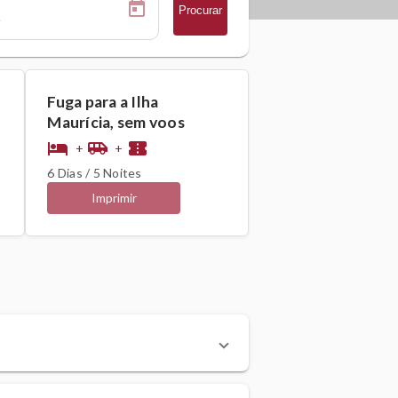
Procurar
Fuga para a Ilha
Maurícia, sem voos
hotel
airport_shuttle
confirmation_number
+
+
6 Dias / 5 Noites
Imprimir