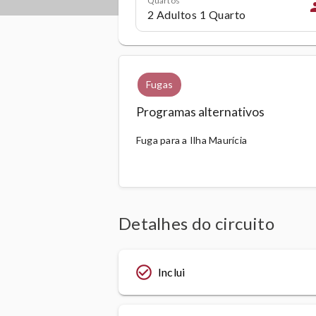
pe
Fugas
Programas alternativos
Fuga para a Ilha Maurícia
Detalhes do circuito
check_circle_outline
Inclui