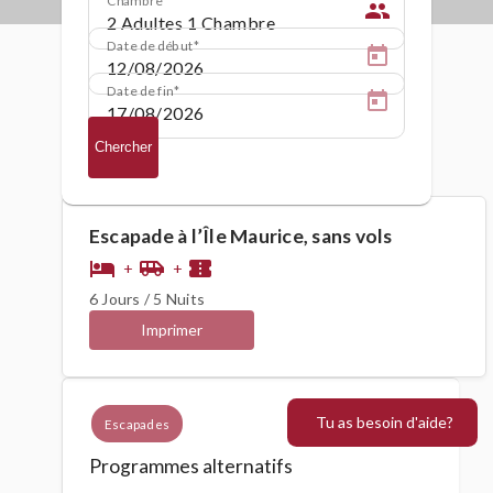
people
Date de début
Date de fin
Chercher
Escapade à l’Île Maurice, sans vols
hotel
airport_shuttle
confirmation_number
+
+
6 Jours / 5 Nuits
Imprimer
Tu as besoin d'aide?
Escapades
Programmes alternatifs