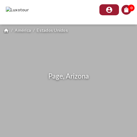
0
account_circle
shopping_bag
/
América
/
Estados Unidos
home
Page, Arizona