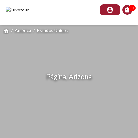
0
account_circle
shopping_bag
/
América
/
Estados Unidos
home
Página, Arizona