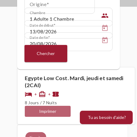
Origine
Chambre
people
Date de début
Date de fin
Chercher
Egypte Low Cost. Mardi, jeudi et samedi
(2CAI)
hotel
card_travel
confirmation_number
+
+
8 Jours / 7 Nuits
Imprimer
Tu as besoin d'aide?