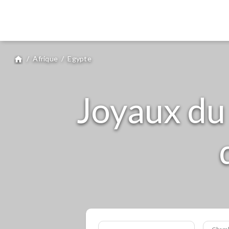
/
Afrique
/
Egypte
home
Joyaux du 
Cham