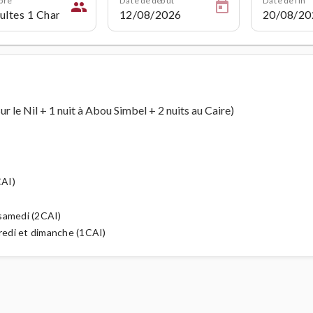
people
sur le Nil + 1 nuit à Abou Simbel + 2 nuits au Caire)
CAI)
t samedi (2CAI)
dredi et dimanche (1CAI)