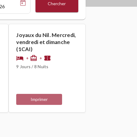
Chercher
Joyaux du Nil. Mercredi,
vendredi et dimanche
(1CAI)
hotel
card_travel
confirmation_number
+
+
9 Jours / 8 Nuits
Imprimer