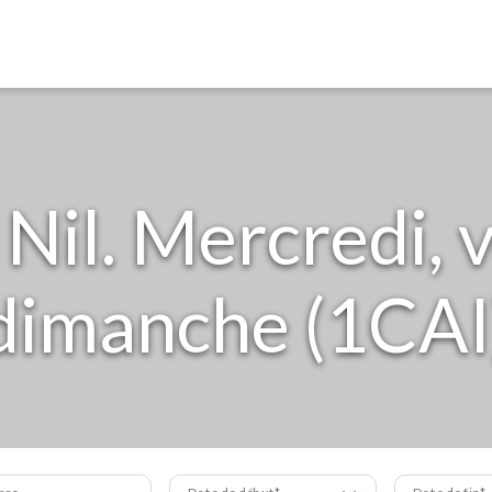
Nil. Mercredi, 
dimanche (1CAI
bre
Date de début
Date de fin