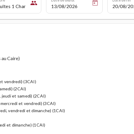
people
s au Caire)
 et vendredi) (3CAI)
 samedi) (2CAI)
, jeudi et samedi) (2CAI)
i, mercredi et vendredi) (3CAI)
credi, vendredi et dimanche) (1CAI)
redi et dimanche) (1CAI)