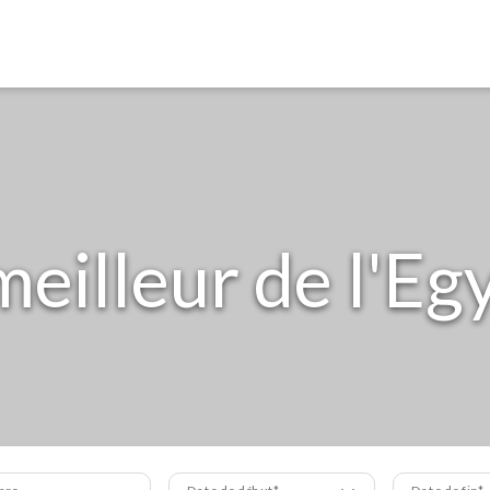
meilleur de l'Eg
bre
Date de début
Date de fin