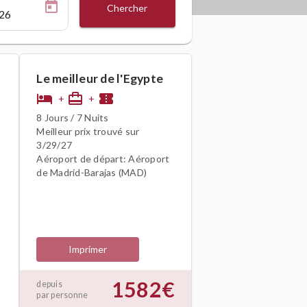
Chercher
Le meilleur de l'Egypte
hotel
card_travel
confirmation_number
+
+
8 Jours / 7 Nuits
Meilleur prix trouvé sur
3/29/27
Aéroport de départ: Aéroport
de Madrid-Barajas (MAD)
Imprimer
1582€
depuis
par personne