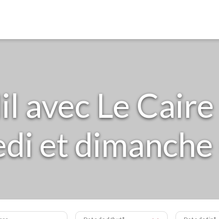
il avec Le Caire
di et dimanche
bre
Date de début
Date de fin