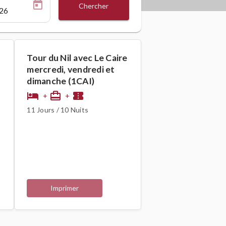
Chercher
Tour du Nil avec Le Caire
mercredi, vendredi et
dimanche (1CAI)
hotel
card_travel
confirmation_number
+
+
11 Jours / 10 Nuits
Imprimer