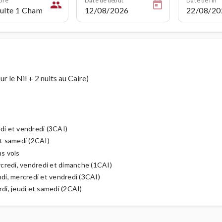
people
ur le Nil + 2 nuits au Caire)
edi et vendredi (3CAI)
et samedi (2CAI)
ns vols
ercredi, vendredi et dimanche (1CAI)
ndi, mercredi et vendredi (3CAI)
rdi, jeudi et samedi (2CAI)