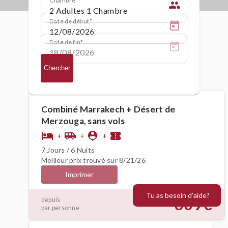
people
Date de début
Date de fin
Chercher
Combiné Marrakech + Désert de
Merzouga, sans vols
hotel
airport_shuttle
person_pin
confirmation_number
+
+
+
7 Jours / 6 Nuits
Meilleur prix trouvé sur 8/21/26
Imprimer
Tu as besoin d'aide?
809€
depuis
par personne