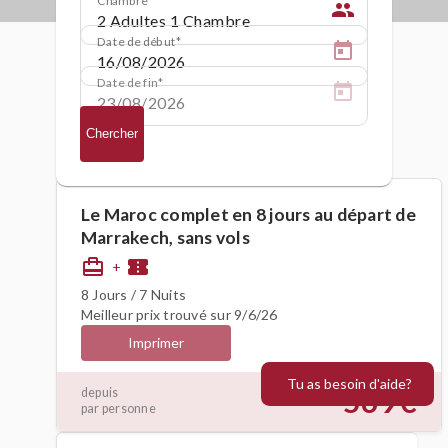
people
Date de début
Date de fin
Chercher
Le Maroc complet en 8 jours au départ de
Marrakech, sans vols
card_travel
confirmation_number
+
8 Jours / 7 Nuits
Meilleur prix trouvé sur 9/6/26
Imprimer
Tu as besoin d'aide?
569€
depuis
par personne