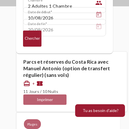
people
Date de début
Date de fin
Chercher
Parcs et réserves du Costa Rica avec
Manuel Antonio (option de transfert
régulier) (sans vols)
card_travel
confirmation_number
+
11 Jours / 10 Nuits
Imprimer
Tu as besoin d'aide?
Plages