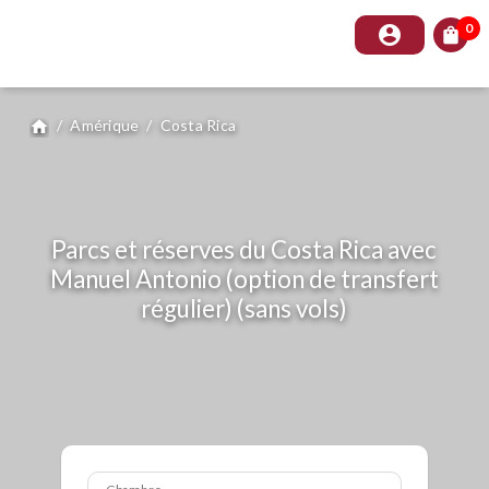
0
account_circle
shopping_bag
/
Amérique
/
Costa Rica
home
Parcs et réserves du Costa Rica avec
Manuel Antonio (option de transfert
régulier) (sans vols)
Chambre