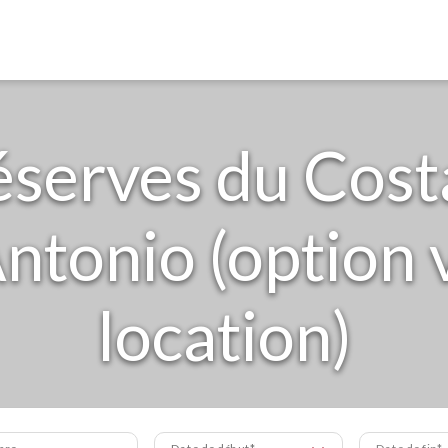
éserves du Cost
tonio (option 
location)
bre
Date de début
Date de fin