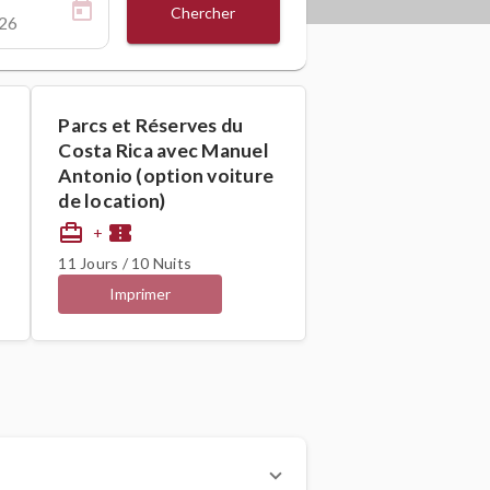
Chercher
Parcs et Réserves du
Costa Rica avec Manuel
Antonio (option voiture
de location)
card_travel
confirmation_number
+
11 Jours / 10 Nuits
Imprimer