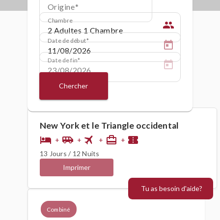
Origine
Chambre
people
Date de début
Date de fin
Chercher
New York et le Triangle occidental
flight
hotel
airport_shuttle
card_travel
confirmation_number
+
+
+
+
13 Jours / 12 Nuits
Imprimer
Tu as besoin d'aide?
Combiné