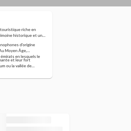
touristique riche en
rimoine historique et une
sanophones d'origine
. Au Moyen Âge,
émirats en lesquels le
ante et leur fort
.
m ou la vallée de