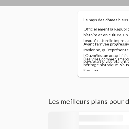
Le pays des dômes bleus.
Officiellement la Républi
histoire et en culture, u
beauté naturelle impress
Avant l'arrivée progressi
iranienne, qui représent
l’Ouzbékistan actuel fais
Des villes comme Samarca
pays était divisé étaient
héritage historique. Vou
Fergana.
Les meilleurs plans pour