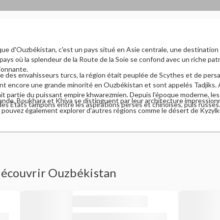
que d'Ouzbékistan, c'est un pays situé en Asie centrale, une destination 
n pays où la splendeur de la Route de la Soie se confond avec un riche pat
ionnante.
ve des envahisseurs turcs, la région était peuplée de Scythes et de per
ent encore une grande minorité en Ouzbékistan et sont appelés Tadjiks
ait partie du puissant empire khwarezmien. Depuis l'époque moderne, les 
nde, Boukhara et Khiva se distinguent par leur architecture impressionn
 des États tampons entre les aspirations perses et chinoises, puis russes
s pouvez également explorer d'autres régions comme le désert de Kyzylku
 découvrir Ouzbékistan