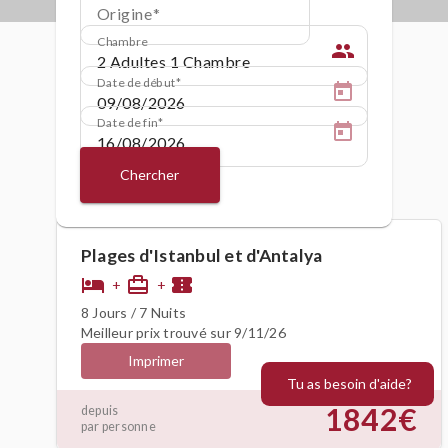
Origine
Chambre
people
Date de début
Date de fin
Chercher
Plages d'Istanbul et d'Antalya
hotel
card_travel
confirmation_number
+
+
8 Jours / 7 Nuits
Meilleur prix trouvé sur 9/11/26
Imprimer
Tu as besoin d'aide?
1842€
depuis
par personne