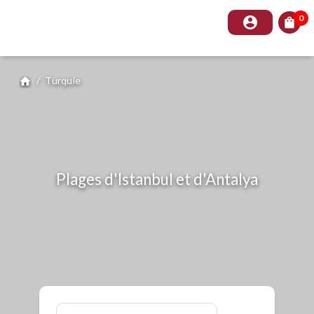
0
account_circle
shopping_bag
/
Turquie
home
Plages d'Istanbul et d'Antalya