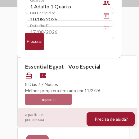
people
Data de início
Data final
Procurar
Essential Egypt - Voo Especial
card_travel
confirmation_number
+
8 Dias / 7 Noites
Melhor preço encontrado em 11/2/26
Imprimir
1718€
a partir de
Precisa de ajuda?
por pessoa