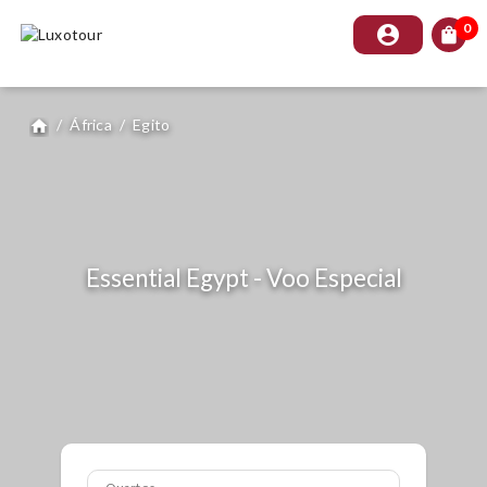
0
account_circle
shopping_bag
/
África
/
Egito
home
Essential Egypt - Voo Especial
Quartos