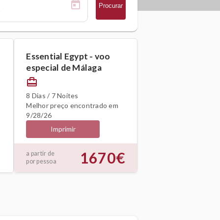
Procurar
Essential Egypt - voo
especial de Málaga
card_travel
8 Dias / 7 Noites
Melhor preço encontrado em
9/28/26
Imprimir
1670€
a partir de
por pessoa