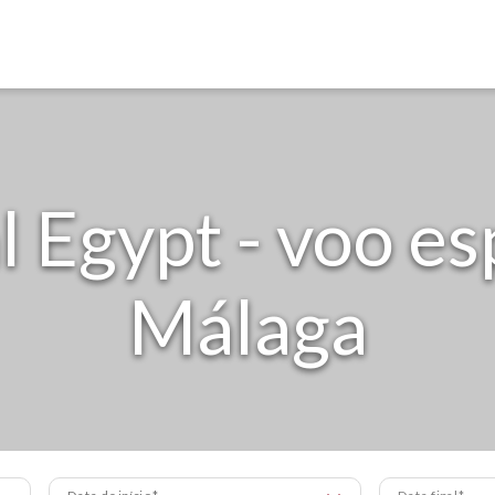
l Egypt - voo es
Málaga
Data de início
Data final