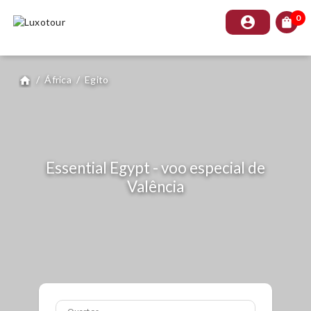
0
account_circle
shopping_bag
/
África
/
Egito
home
Essential Egypt - voo especial de
Valência
Quartos