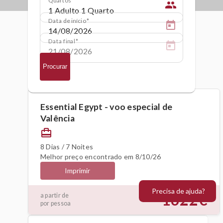
people
Data de início
Data final
Procurar
Essential Egypt - voo especial de
Valência
card_travel
8 Dias / 7 Noites
Melhor preço encontrado em 8/10/26
Imprimir
Precisa de ajuda?
1622€
a partir de
por pessoa