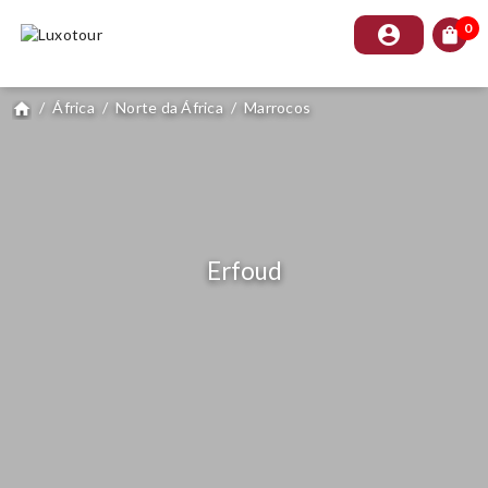
0
account_circle
shopping_bag
/
África
/
Norte da África
/
Marrocos
home
Erfoud