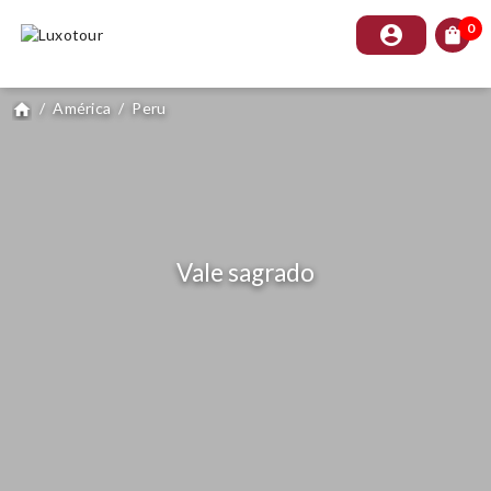
0
account_circle
shopping_bag
/
América
/
Peru
home
Vale sagrado