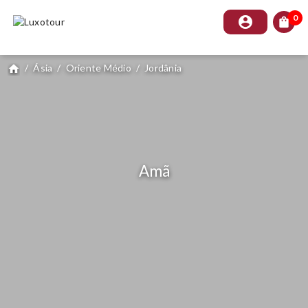
0
account_circle
shopping_bag
/
Ásia
/
Oriente Médio
/
Jordânia
home
Amã