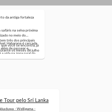
to da antiga fortaleza
 safáris na selva próxima
lizado no meio do
tem três dos principais
ível. Habarana é cercada
 que você se encontra, já
e além de passear e
durante os meses de julho
 a vida na zona rural do
 Tour pelo Sri Lanka
ikkaduwa - Welligama -