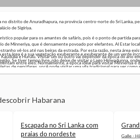
 no distrito de Anuradhapura, na província centro-norte do Sri Lanka, per
lácio de Sigiriya.
ístico popular para os amantes de safáris, pois é o ponto de partida para
o de Minneriya, que é densamente povoado por elefantes.​ Al Estar loca
estranho vê-los até nas beiras da estrada. Por esta razão, nesta área exis
za esta área é a sua vegetação exuberante e exuberante de um verde incr
, Kaudulla e Hurulu. Visitar um ou outro vai depender da época do ano em
região. Se tiver tempo livre, não deixe de visitar o Lago Hiriwadunna, ond
mentam entre eles. Normalmente, a época ideal para visitar Minneriya é 
etas de nenúfares, você pode visitar uma vila tradicional para ver como é
descobrir Habarana
Escapada no Sri Lanka com
Grande
praias do nordeste
Galle - H