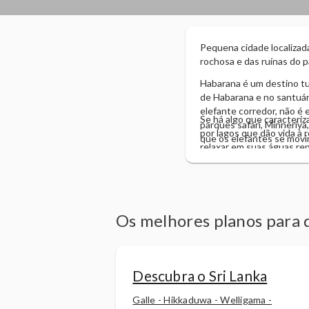
Pequena cidade localizada
rochosa e das ruínas do pa
Habarana é um destino tur
de Habarana e no santuári
elefante corredor, não é 
Se há algo que caracteri
parques safari, Minneriya
por lagos que dão vida à 
que os elefantes se movi
relaxar em suas águas repl
a setembro.
Sri Lanka.
Os melhores planos para 
Descubra o Sri Lanka
Galle - Hikkaduwa - Welligama -