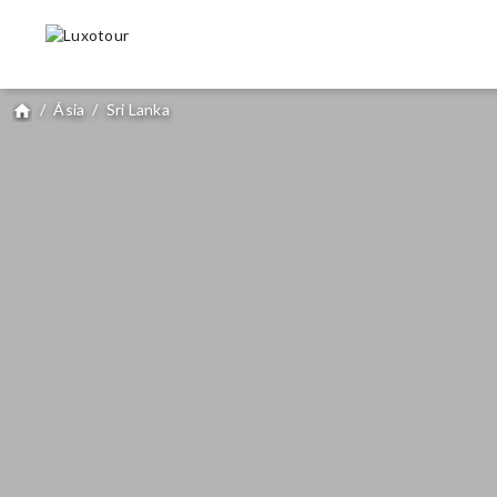
/
Ásia
/
Sri Lanka
home