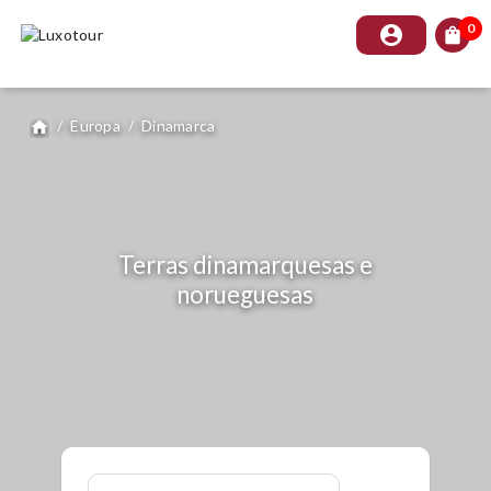
0
account_circle
shopping_bag
/
Europa
/
Dinamarca
home
Terras dinamarquesas e
norueguesas