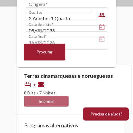
Origem
Quartos
people
Data de início
Data final
Procurar
Terras dinamarquesas e norueguesas
card_travel
confirmation_number
+
8 Dias / 7 Noites
Imprimir
Precisa de ajuda?
Programas alternativos