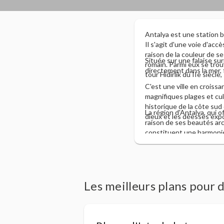
Antalya est une station 
Il s'agit d'une voie d'ac
raison de la couleur de se
Située sur une falaise su
romain. Parmi eux se trouv
directement dans la mer, 
tour Hidirlik du IIe siècle
C'est une ville en crois
magnifiques plages et cul
historique de la côte sud 
La région d'Antalya, qui o
dieux et les déesses expo
raison de ses beautés arché
constituent une harmonie 
Les meilleurs plans pour 