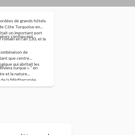
bordées de grands hôtels.
m de Côte Turquoise en
 était un important port
taines s'enfoncent
 romain en l'an 130, et la
 combinaison de
 tant que centre
gique qui abritait les
iviera turque ». " en
ire et la nature
 de la Méditerranée.