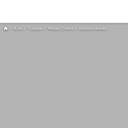
/
Asie
/
Turquie
/
Moyen Orient
/
méditerranéen
home