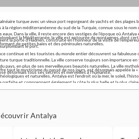
balnéaire turque avec un vieux port regorgeant de yachts et des plages 
cès à la région méditerranéenne du sud de la Turquie, connue sous le no
s eaux. Dans la ville, il reste encore des vestiges de l'époque où Antalya
rplombant la Méditerranée, la ville est entourée de montagnes, dont cer
ent la porte d'Hadrien, construite en l'honneur de la visite de l'empereur
formant de petites baies et des péninsules naturelles.
, surplombant le port.
sance continue et les touristes du monde entier découvrent sa fabuleuse
ture turque traditionnelle. La ville conserve toujours son importance en
du pays, en plus de ses merveilleuses beautés naturelles. La ville mytholo
ffre tout le mysticisme du passé de nos jours, est désormais appelée la « R
se désormais tous ses secrets et merveilles à l'humanité.
ologiques et naturelles. Antalya est l'endroit où la mer, le soleil, l'histo
parfaite et comprennent également la côte la plus belle et la plus claire
découvrir Antalya