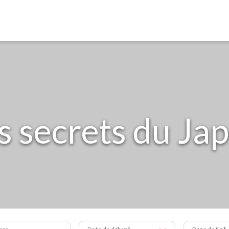
s secrets du Ja
bre
Date de début
Date de fin