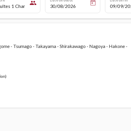
people
gome - Tsumago - Takayama - Shirakawago - Nagoya - Hakone -
ion)