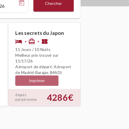
Chercher
Les secrets du Japon
hotel
card_travel
confirmation_number
+
+
11 Jours / 10 Nuits
Meilleur prix trouvé sur
11/17/26
Aéroport de départ: Aéroport
de Madrid-Barajas (MAD)
Imprimer
4286€
depuis
par personne