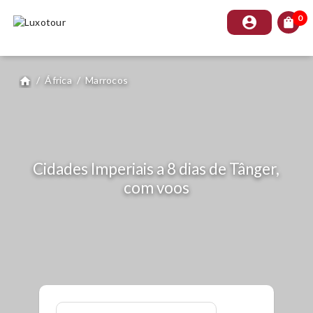
0
account_circle
shopping_bag
/
África
/
Marrocos
home
Cidades Imperiais a 8 dias de Tânger,
com voos