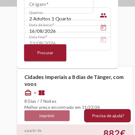
Origem
Quartos
people
Data de início
Data final
Procurar
Cidades Imperiais a 8 dias de Tânger, com
voos
card_travel
confirmation_number
+
8 Dias / 7 Noites
Melhor preço encontrado em 11/22/26
Precisa de ajuda?
Imprimir
882€
a partir de