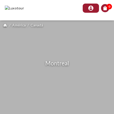
0
account_circle
shopping_bag
/
América
/
Canadá
home
Montreal