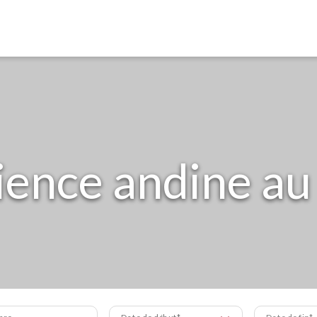
ience andine au
bre
Date de début
Date de fin