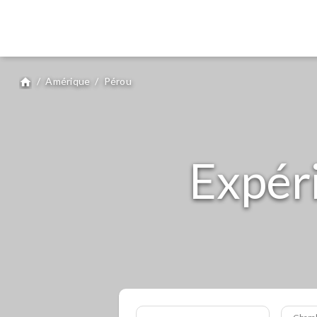
/
Amérique
/
Pérou
home
Expér
Cham