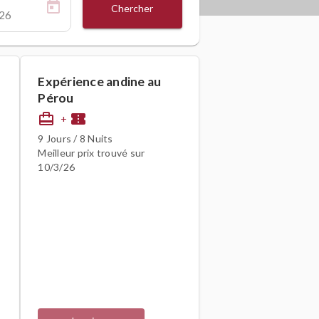
Chercher
Expérience andine au
Pérou
card_travel
confirmation_number
+
9 Jours / 8 Nuits
Meilleur prix trouvé sur
10/3/26