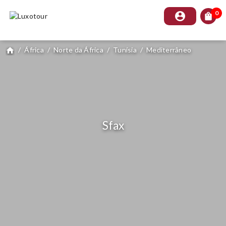
0
account_circle
shopping_bag
/
África
/
Norte da África
/
Tunísia
/
Mediterrâneo
home
Sfax