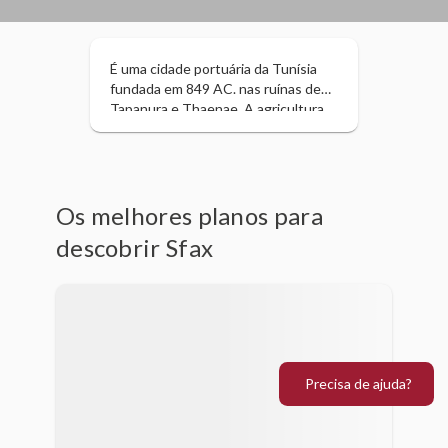
É uma cidade portuária da Tunísia
fundada em 849 AC. nas ruínas de
Tapanura e Thaenae. A agricultura
constitui o pilar económico da
região, onde se colhem
principalmente oliveiras e
amendoeiras, ocupa o primeiro lugar
entre todas as regiões produtoras
Os melhores planos para
de azeite.
descobrir Sfax
Precisa de ajuda?