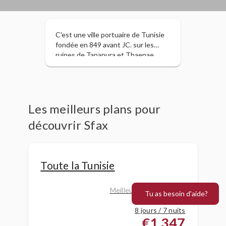
C'est une ville portuaire de Tunisie
fondée en 849 avant JC. sur les
ruines de Tapanura et Thaenae.
L'agriculture constitue le pilier
économique de la région, où sont
principalement récoltés les oliviers
et les amandiers, elle occupe la
première place parmi toutes les
Les meilleurs plans pour
régions productrices d'huile d'olive.
découvrir Sfax
Toute la Tunisie
Meilleur prix trouvé sur
Tu as besoin d'aide?
9/6/26
8 jours / 7 nuits
€1,347